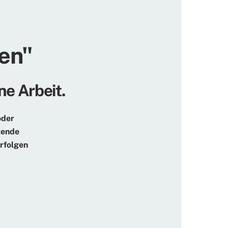
en"
ne Arbeit.
oder
tzende
erfolgen