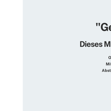
"G
Dieses Mo
O
Mi
Abst